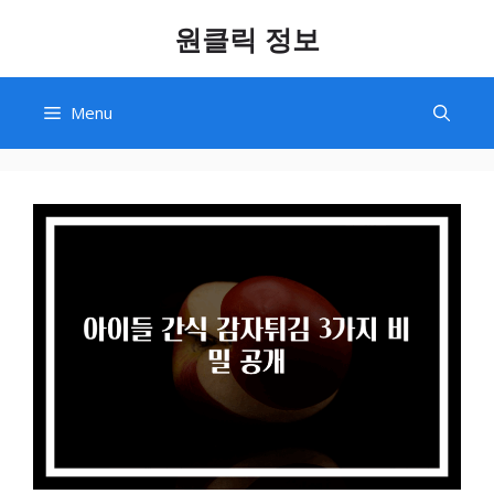
Skip
원클릭 정보
to
content
Menu