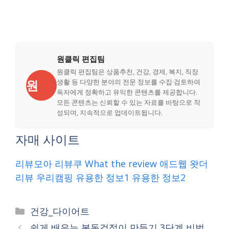
원클릭 편집팀
원클릭 편집팀은 상품추천, 건강, 경제, 복지, 직장
원
생활 등 다양한 분야의 전문 정보를 수집·검토하여
독자에게 정확하고 유익한 콘텐츠를 제공합니다.
모든 콘텐츠는 신뢰할 수 있는 자료를 바탕으로 작
성되며, 지속적으로 업데이트됩니다.
자매 사이트
리뷰모아
리뷰쿠
What the review
애드웹
왓더
리뷰
우리캠핑
유용한 정보1
유용한 정보2
Categories
건강_다이어트
쉽게 배우는 봄동겉절이 만들기 3단계 비법