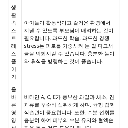
생
활
속
아이들이 활동적이고 즐거운 환경에서
스
지낼 수 있도록 부모님이 배려하는 것이
트
필요합니다. 과도한 학습, 과도한 경쟁
레
stress는 피로를 가중시켜 눈 밑 다크서
스
클을 악화시킬 수 있습니다. 충분한 놀이
줄
와 휴식을 병행하는 것이 좋습니다.
이
기
올
바
비타민 A, C, E가 풍부한 과일과 채소, 견
른
과류를 꾸준히 섭취하게 하며, 균형 잡힌
영
식습관이 중요합니다. 또한, 수분 섭취를
양
충분히 하여 피부의 수분 유지와 혈액순
섭
환을 돕는 것도 도움이 됩니다.