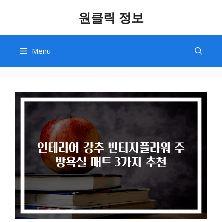
Skip
원클릭 정보
to
content
Menu