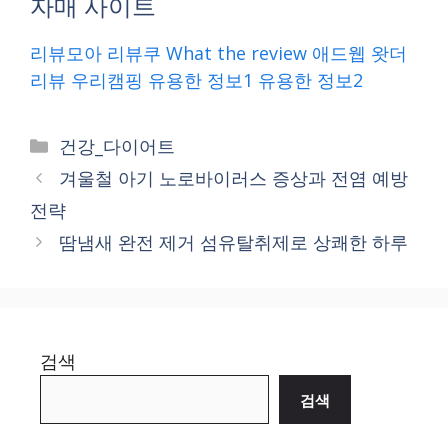
자매 사이트
리뷰모아
리뷰쿠
What the review
애드웹
왓더
리뷰
우리캠핑
유용한 정보1
유용한 정보2
Categories
건강_다이어트
겨울철 아기 노로바이러스 증상과 전염 예방
전략
땀냄새 완전 제거 섬유탈취제로 상쾌한 하루
검색
검색