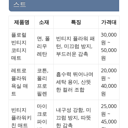
스트
제품명
소재
특징
가격대
플로럴
30,000
면, 폴
빈티지 플라워 패
빈티지
원 ~
리우
턴, 미끄럼 방지,
코티지
50,000
레탄
부드러운 감촉
매트
원
레트로
코튼,
20,000
흡수력 뛰어나며
플라워
폴리
원 ~
세탁 용이, 산뜻
욕실 매
프로
40,000
한 컬러 조합
트
필렌
원
마이
25,000
빈티지
내구성 강함, 미
크로
원 ~
플라워키
끄럼 방지, 따뜻
파이
45,000
친 매트
한 감촉