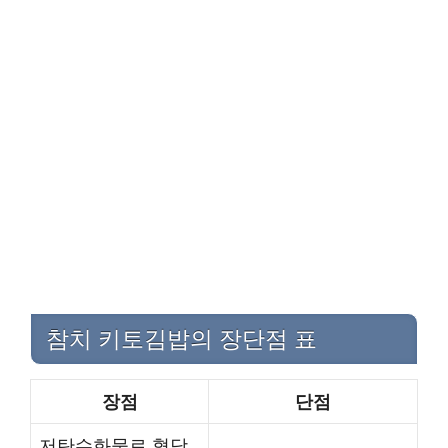
참치 키토김밥의 장단점 표
장점
단점
저탄수화물로 혈당