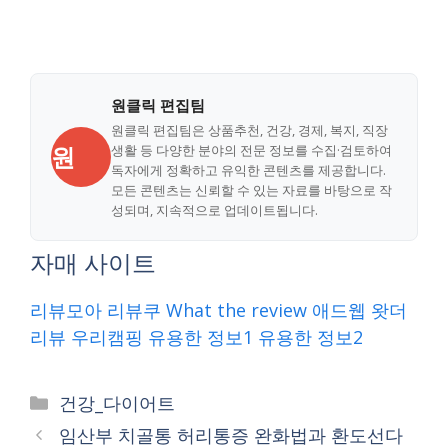
원클릭 편집팀
원클릭 편집팀은 상품추천, 건강, 경제, 복지, 직장
원
생활 등 다양한 분야의 전문 정보를 수집·검토하여
독자에게 정확하고 유익한 콘텐츠를 제공합니다.
모든 콘텐츠는 신뢰할 수 있는 자료를 바탕으로 작
성되며, 지속적으로 업데이트됩니다.
자매 사이트
리뷰모아
리뷰쿠
What the review
애드웹
왓더
리뷰
우리캠핑
유용한 정보1
유용한 정보2
Categories
건강_다이어트
임산부 치골통 허리통증 완화법과 환도선다