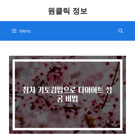
Skip
원클릭 정보
to
content
Menu