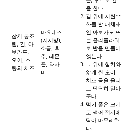
을 한다.
김 위에 저탄수
화물 밥 대체재
마요네즈
인 아보카도 또
참치 통조
(저지방),
는 콜리플라워
림, 김, 아
소금, 후
로 밥을 만들어
보카도,
추, 레몬
얹는다.
오이, 소
즙, 와사
그 위에 참치와
량의 치즈
비
얇게 썬 오이,
치즈 등을 올리
고 단단히 말아
준다.
먹기 좋은 크기
로 썰어 접시에
담아 마무리한
다.