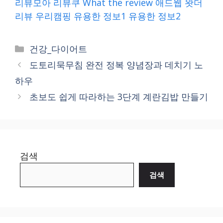
리뷰모아
리뷰쿠
What the review
애드웹
왓더
리뷰
우리캠핑
유용한 정보1
유용한 정보2
Categories
건강_다이어트
도토리묵무침 완전 정복 양념장과 데치기 노
하우
초보도 쉽게 따라하는 3단계 계란김밥 만들기
검색
검색