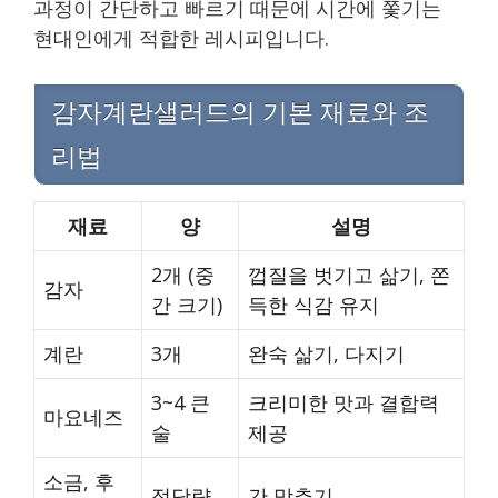
과정이 간단하고 빠르기 때문에 시간에 쫓기는
현대인에게 적합한 레시피입니다.
감자계란샐러드의 기본 재료와 조
리법
재료
양
설명
2개 (중
껍질을 벗기고 삶기, 쫀
감자
간 크기)
득한 식감 유지
계란
3개
완숙 삶기, 다지기
3~4 큰
크리미한 맛과 결합력
마요네즈
술
제공
소금, 후
적당량
간 맞추기