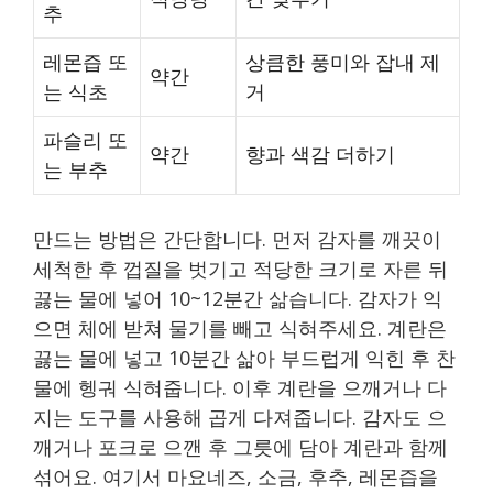
추
레몬즙 또
상큼한 풍미와 잡내 제
약간
는 식초
거
파슬리 또
약간
향과 색감 더하기
는 부추
만드는 방법은 간단합니다. 먼저 감자를 깨끗이
세척한 후 껍질을 벗기고 적당한 크기로 자른 뒤
끓는 물에 넣어 10~12분간 삶습니다. 감자가 익
으면 체에 받쳐 물기를 빼고 식혀주세요. 계란은
끓는 물에 넣고 10분간 삶아 부드럽게 익힌 후 찬
물에 헹궈 식혀줍니다. 이후 계란을 으깨거나 다
지는 도구를 사용해 곱게 다져줍니다. 감자도 으
깨거나 포크로 으깬 후 그릇에 담아 계란과 함께
섞어요. 여기서 마요네즈, 소금, 후추, 레몬즙을