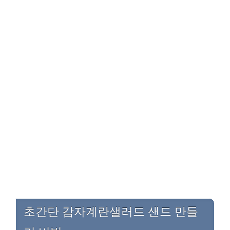
초간단 감자계란샐러드 샌드 만들